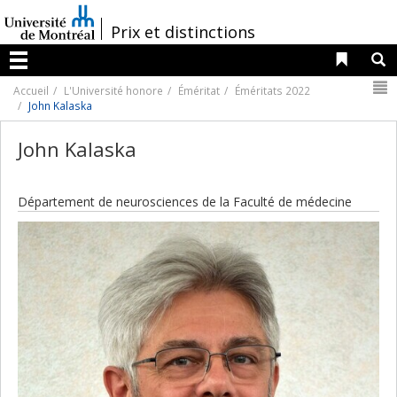
Passer
au
/
Prix et distinctions
contenu
Liens 
R
Menu
N
Accueil
L'Université honore
Éméritat
Éméritats 2022
John Kalaska
John Kalaska
Département de neurosciences de la Faculté de médecine