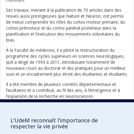
Ses travaux, menant à la publication de 73 articles dans des
revues aussi prestigieuses que Nature et Neuron, ont permis
de mieux comprendre les rôles du cortex moteur primaire, du
cortex prémoteur et du cortex pariétal postérieur dans la
planification et l’exécution des mouvements volontaires du
bras.
À la Faculté de médecine, il a piloté la restructuration du
programme des cycles supérieurs en sciences neurologiques,
qu’il a dirigé de 1993 à 2011, introduisant notamment de
nouveaux cours au doctorat et des pratiques pour un meilleur
suivi et un encadrement plus étroit des étudiantes et étudiants.
Il a été membre de plusieurs comités départementaux et
facultaires et a contribué, au fil des ans, à l’émergence et à
l’expansion de la recherche en neurosciences
computationnelles au Département de neurosciences.
Sommité internationale dans son domaine, John Kalaska a
participé à l’organisation de nombreuses conférences dans le
L’UdeM reconnaît l’importance de
monde et a été invité à donner plus d’une centaine de
respecter la vie privée
conférences auprès d’institutions ou dans des congrès