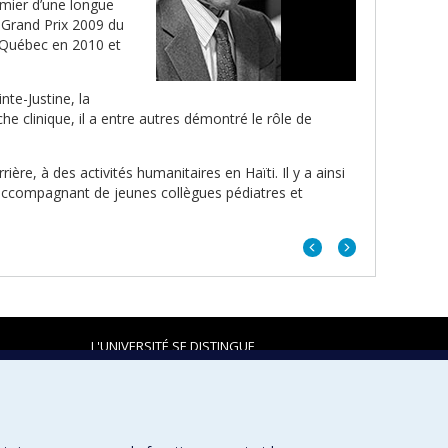
emier d’une longue
e Grand Prix 2009 du
u Québec en 2010 et
te-Justine, la
che clinique, il a entre autres démontré le rôle de
ère, à des activités humanitaires en Haïti. Il y a ainsi
 accompagnant de jeunes collègues pédiatres et
Portrait
Portrait
précédent
suivant
L'UNIVERSITÉ SE DISTINGUE