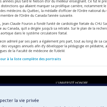
s années plus tard le Nelson d’or du meilleur enseignant. Ce fut le pr
 distinctions qui allaient marquer sa prolifique carrière, notamment l
 des médecins du Québec, la médaille d’officier de l’Ordre national d
e membre de l’Ordre du Canada l’année suivante.
, Jean-Claude Fouron a fondé l’unité de cardiologie fœtale du CHU Sain
 au Canada, qu’il a dirigée jusqu’à sa retraite. Sur le plan de la recher
 aortique dans le système circulatoire fœtal.
in admiré par ses pairs a également pris part, tout au long de sa carri
é des voyages annuels afin d’y développer la pédagogie en pédiatrie,
ues de la Faculté de médecine de l’UdeM.
our à la liste complète des portraits
L'UNIVERSITÉ HONORE
ecter la vie privée