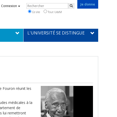
Je donne
Rechercher
Connexion
Rechercher
Ce site
Tout UdeM
L'UNIVERSITÉ SE DISTINGUE
e Fouron réunit les
udes médicales à la
partement de
ts lui remettront