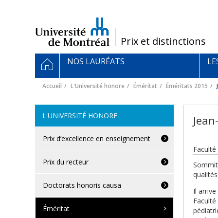
Passer
au
contenu
/
Prix et distinctions
Navigation
ACCUEIL
NOS LAURÉATS
LE
principale
Accueil
L'Université honore
Éméritat
Éméritats 2015
L'UNIVERSITÉ HONORE
Jean
Prix d’excellence en enseignement
Faculté
Prix du recteur
Sommité
qualités
Doctorats honoris causa
Il arri
Faculté
Éméritat
pédiatri