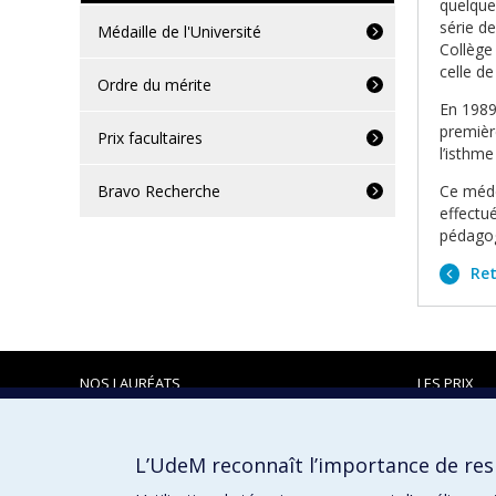
quelque
série de
Médaille de l'Université
Collège
celle d
Ordre du mérite
En 1989
première
Prix facultaires
l’isthme
Bravo Recherche
Ce médec
effectu
pédagog
Ret
NOS LAURÉATS
LES PRIX
L’UdeM reconnaît l’importance de resp
Prix et distinctions