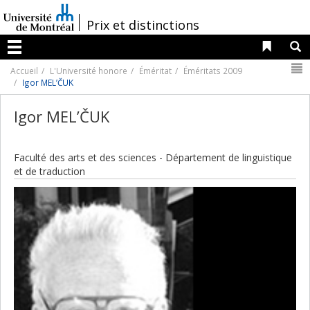
Passer
au
/
Prix et distinctions
contenu
Liens 
R
Menu
N
Accueil
L'Université honore
Éméritat
Éméritats 2009
Igor MEL’ČUK
Igor MEL’ČUK
Faculté des arts et des sciences - Département de linguistique
et de traduction