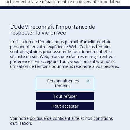
activement à la vie départementale en devenant cofondateur
de l’Observatoire de linguistique Sens-Texte, ce qui a permis au
Département de s’imposer comme chef de file dans les
domaines de la lexicologie, de la terminologie et du traitement
automatique du langage. Récipiendaire de plusieurs prix et
L’UdeM reconnaît l’importance de
distinctions, il a entre autres été nommé membre de la Société
respecter la vie privée
royale du Canada et membre correspondant de l’Académie des
L’utilisation de témoins nous permet d’améliorer et de
sciences d’Autriche, et il a reçu deux bourses Killam.
personnaliser votre expérience Web. Certains témoins
sont obligatoires pour assurer le fonctionnement et la
Portrait
Portrai
Retour à la liste complète des
sécurité du site Web, alors que d’autres enregistrent vos
précéd
suivan
portraits
préférences. En acceptant tout, vous consentez à notre
utilisation de témoins pour mieux répondre à vos besoins.
Personnaliser les
>
témoins
Prix et distinctions
Tout refuser
Plan du site
|
Accessibilité
Tout accepter
Confidentialité
Voir notre
politique de confidentialité
et nos
conditions
Conditions d’utilisation
d’utilisation
.
Paramètres des témoins