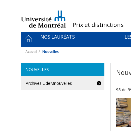
Passer
au
contenu
/
Prix et distinctions
Navigation
ACCUEIL
NOS LAURÉATS
LE
principale
Accueil
Nouvelles
NOUVELLES
Nouv
Archives UdeMnouvelles
98 de 9