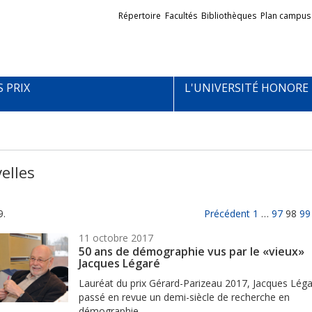
Liens
Répertoire
Facultés
Bibliothèques
Plan campus
externes
S PRIX
L'UNIVERSITÉ HONORE
elles
9.
Précédent
1
…
97
98
99
11 octobre 2017
50 ans de démographie vus par le «vieux»
Jacques Légaré
Lauréat du prix Gérard-Parizeau 2017, Jacques Léga
passé en revue un demi-siècle de recherche en
démographie.