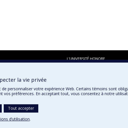
L'UNIVERSITÉ HONORE
ecter la vie privée
t de personnaliser votre expérience Web. Certains témoins sont oblig
ent vos préférences. En acceptant tout, vous consentez à notre utili
Tout accepter
ions d’utilisation
.
témoins