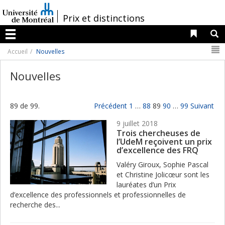
Passer
au
/
Prix et distinctions
contenu
Liens 
R
Menu
N
Accueil
Nouvelles
Nouvelles
89 de 99.
Précédent
1
…
88
89
90
…
99
Suivant
9 juillet 2018
Trois chercheuses de
l’UdeM reçoivent un prix
d’excellence des FRQ
Valéry Giroux, Sophie Pascal
et Christine Jolicœur sont les
lauréates d’un Prix
d’excellence des professionnels et professionnelles de
recherche des...