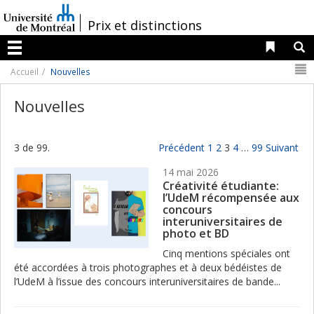
Passer
au
/
Prix et distinctions
contenu
Liens 
R
Menu
N
Accueil
Nouvelles
Nouvelles
3 de 99.
Précédent
1
2
3
4
…
99
Suivant
14 mai 2026
Créativité étudiante:
l’UdeM récompensée aux
concours
interuniversitaires de
photo et BD
Cinq mentions spéciales ont
été accordées à trois photographes et à deux bédéistes de
l’UdeM à l’issue des concours interuniversitaires de bande...