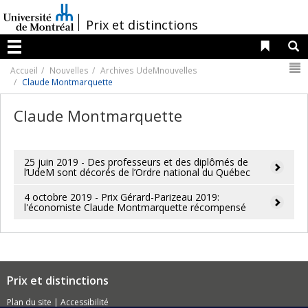
Passer
au
/
Prix et distinctions
contenu
Liens 
R
Menu
N
Accueil
Nouvelles
Archives UdeMnouvelles
Claude Montmarquette
Claude Montmarquette
25 juin 2019 - Des professeurs et des diplômés de
l’UdeM sont décorés de l’Ordre national du Québec
4 octobre 2019 - Prix Gérard-Parizeau 2019:
l'économiste Claude Montmarquette récompensé
Prix et distinctions
Plan du site
|
Accessibilité