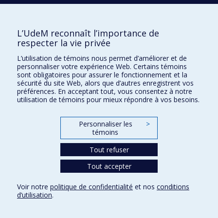
Confidentialité
L’UdeM reconnaît l’importance de
Conditions d’utilisation
respecter la vie privée
Paramètres des témoins
L’utilisation de témoins nous permet d’améliorer et de
Université de
Montréal
personnaliser votre expérience Web. Certains témoins
sont obligatoires pour assurer le fonctionnement et la
sécurité du site Web, alors que d’autres enregistrent vos
préférences. En acceptant tout, vous consentez à notre
utilisation de témoins pour mieux répondre à vos besoins.
Personnaliser les
>
témoins
Tout refuser
Tout accepter
Voir notre
politique de confidentialité
et nos
conditions
d’utilisation
.