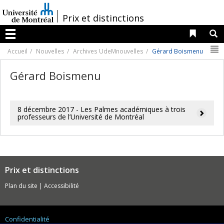
Passer
au
/
Prix et distinctions
contenu
Liens 
R
Menu
N
Accueil
Nouvelles
Archives UdeMnouvelles
Gérard Boismenu
Gérard Boismenu
8 décembre 2017 - Les Palmes académiques à trois
professeurs de l’Université de Montréal
Prix et distinctions
Plan du site
|
Accessibilité
Confidentialité