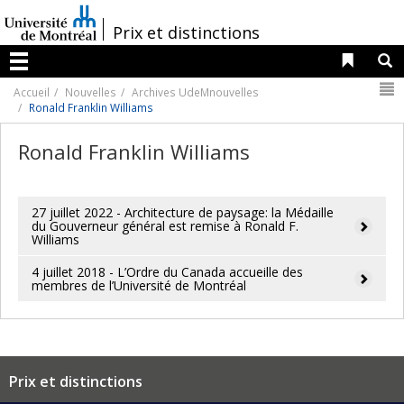
Passer
au
/
Prix et distinctions
contenu
Liens 
R
Menu
N
Accueil
Nouvelles
Archives UdeMnouvelles
Ronald Franklin Williams
Ronald Franklin Williams
27 juillet 2022 - Architecture de paysage: la Médaille
du Gouverneur général est remise à Ronald F.
Williams
4 juillet 2018 - L’Ordre du Canada accueille des
membres de l’Université de Montréal
Prix et distinctions