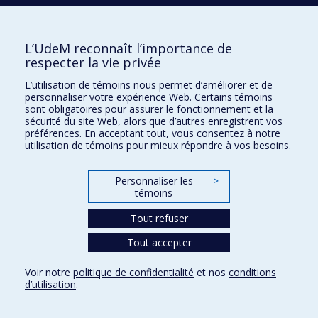
Plan du site
|
Accessibilité
L’UdeM reconnaît l’importance de
Confidentialité
respecter la vie privée
Conditions d’utilisation
L’utilisation de témoins nous permet d’améliorer et de
Paramètres des témoins
Université de
personnaliser votre expérience Web. Certains témoins
Montréal
sont obligatoires pour assurer le fonctionnement et la
sécurité du site Web, alors que d’autres enregistrent vos
préférences. En acceptant tout, vous consentez à notre
utilisation de témoins pour mieux répondre à vos besoins.
Personnaliser les
>
témoins
Tout refuser
Tout accepter
Voir notre
politique de confidentialité
et nos
conditions
d’utilisation
.