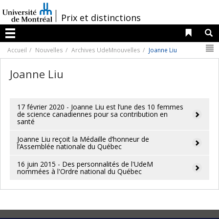
Passer
au
/
Prix et distinctions
contenu
Liens 
R
Menu
N
Accueil
Nouvelles
Archives UdeMnouvelles
Joanne Liu
Joanne Liu
17 février 2020 - Joanne Liu est l’une des 10 femmes
de science canadiennes pour sa contribution en
santé
Joanne Liu reçoit la Médaille d’honneur de
l’Assemblée nationale du Québec
16 juin 2015 - Des personnalités de l'UdeM
nommées à l'Ordre national du Québec