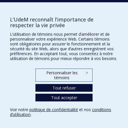
Prix et distinctions
Plan du site
|
Accessibilité
L’UdeM reconnaît l’importance de
respecter la vie privée
Confidentialité
L’utilisation de témoins nous permet d’améliorer et de
Conditions d’utilisation
personnaliser votre expérience Web. Certains témoins
sont obligatoires pour assurer le fonctionnement et la
Paramètres des témoins
Université de
sécurité du site Web, alors que d’autres enregistrent vos
Montréal
préférences. En acceptant tout, vous consentez à notre
utilisation de témoins pour mieux répondre à vos besoins.
Personnaliser les
>
témoins
Tout refuser
Tout accepter
Voir notre
politique de confidentialité
et nos
conditions
d’utilisation
.