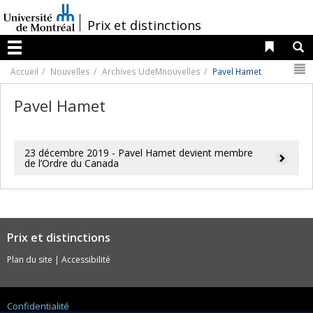
Passer
au
/
Prix et distinctions
contenu
Liens 
R
Menu
N
Accueil
Nouvelles
Archives UdeMnouvelles
Pavel Hamet
Pavel Hamet
23 décembre 2019 - Pavel Hamet devient membre
de l’Ordre du Canada
Prix et distinctions
Plan du site
|
Accessibilité
Confidentialité