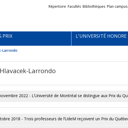
Liens
Répertoire
Facultés
Bibliothèques
Plan campus
externes
S PRIX
L'UNIVERSITÉ HONORE
ek-Larrondo
e Hlavacek-Larrondo
novembre 2022 - L’Université de Montréal se distingue aux Prix du Q
tobre 2018 - Trois professeurs de l’UdeM reçoivent un Prix du Québe