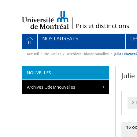
Passer
au
contenu
/
Prix et distinctions
Navigation
ACCUEIL
NOS LAURÉATS
LE
principale
Accueil
Nouvelles
Archives UdeMnouvelles
Julie Hlavac
NOUVELLES
Juli
Archives UdeMnouvelles
2 
16 oc