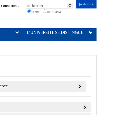
Je donne
Rechercher
Connexion
Rechercher
Ce site
Tout UdeM
L'UNIVERSITÉ SE DISTINGUE
uébec
c