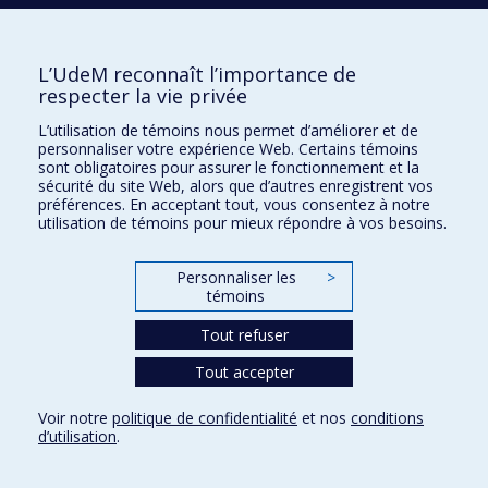
Prix et distinctions
L’UdeM reconnaît l’importance de
Plan du site
|
Accessibilité
respecter la vie privée
L’utilisation de témoins nous permet d’améliorer et de
personnaliser votre expérience Web. Certains témoins
Confidentialité
sont obligatoires pour assurer le fonctionnement et la
Conditions d’utilisation
sécurité du site Web, alors que d’autres enregistrent vos
préférences. En acceptant tout, vous consentez à notre
Paramètres des témoins
Université de
utilisation de témoins pour mieux répondre à vos besoins.
Montréal
Personnaliser les
>
témoins
Tout refuser
Tout accepter
Voir notre
politique de confidentialité
et nos
conditions
d’utilisation
.