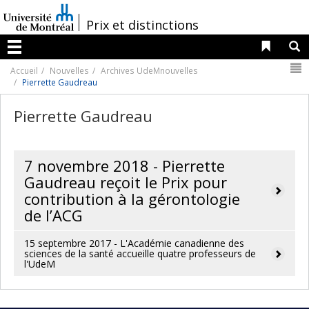
Passer
au
/
Prix et distinctions
contenu
Liens 
R
Menu
N
Accueil
Nouvelles
Archives UdeMnouvelles
Pierrette Gaudreau
Pierrette Gaudreau
7 novembre 2018 - Pierrette
Gaudreau reçoit le Prix pour
contribution à la gérontologie
de l’ACG
15 septembre 2017 - L'Académie canadienne des
sciences de la santé accueille quatre professeurs de
l'UdeM