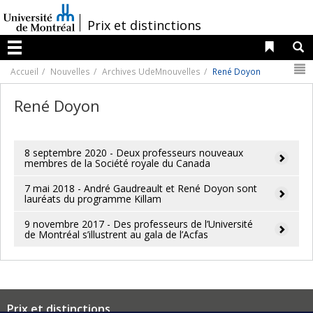
Passer
au
/
Prix et distinctions
contenu
Liens 
R
Menu
N
Accueil
Nouvelles
Archives UdeMnouvelles
René Doyon
René Doyon
8 septembre 2020 - Deux professeurs nouveaux
membres de la Société royale du Canada
7 mai 2018 - André Gaudreault et René Doyon sont
lauréats du programme Killam
9 novembre 2017 - Des professeurs de l’Université
de Montréal s’illustrent au gala de l’Acfas
Prix et distinctions