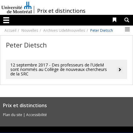
Passer
au
/
Prix et distinctions
contenu
Liens 
R
Menu
N
Accueil
Nouvelles
Archives UdeMnouvelles
Peter Dietsch
Peter Dietsch
12 septembre 2017 - Des professeurs de l'UdeM
sont nommés au Collège de nouveaux chercheurs
de la SRC
Prix et distinctions
Plan du site
|
Accessibilité