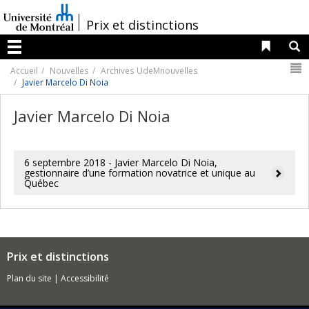
Passer
au
/
Prix et distinctions
contenu
Liens 
R
Menu
N
Accueil
Nouvelles
Archives UdeMnouvelles
Javier Marcelo Di Noia
Javier Marcelo Di Noia
6 septembre 2018 - Javier Marcelo Di Noia,
gestionnaire d’une formation novatrice et unique au
Québec
Prix et distinctions
Plan du site
|
Accessibilité