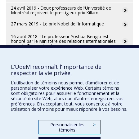
24 avril 2019 - Deux professeurs de l’Université de
Montréal reçoivent le prestigieux prix Killam
27 mars 2019 - Le prix Nobel de l’informatique
16 août 2018 - Le professeur Yoshua Bengio est
honoré par le Ministère des relations internationales
et de la Francophonie
30 octobre 2017 - Abondante récolte de Prix du
Québec pour l’Université de Montréal
L’UdeM reconnaît l’importance de
respecter la vie privée
7 septembre 2017 - Cinq professeurs entrent à la
Société royale du Canada
L’utilisation de témoins nous permet d’améliorer et de
personnaliser votre expérience Web. Certains témoins
5 juillet 2017 - Des professeurs, chercheurs et
sont obligatoires pour assurer le fonctionnement et la
diplômés de l'UdeM décorés d'un insigne de l'Ordre
du Canada
sécurité du site Web, alors que d’autres enregistrent vos
préférences. En acceptant tout, vous consentez à notre
utilisation de témoins pour mieux répondre à vos besoins.
Personnaliser les
>
témoins
Prix et distinctions