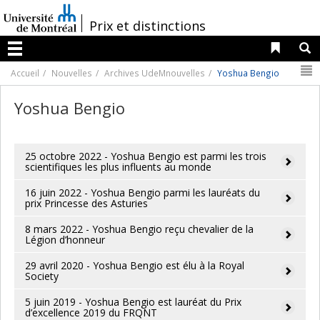
Passer
au
/
Prix et distinctions
contenu
Liens 
R
Menu
N
Accueil
Nouvelles
Archives UdeMnouvelles
Yoshua Bengio
Yoshua Bengio
25 octobre 2022 - Yoshua Bengio est parmi les trois
scientifiques les plus influents au monde
16 juin 2022 - Yoshua Bengio parmi les lauréats du
prix Princesse des Asturies
8 mars 2022 - Yoshua Bengio reçu chevalier de la
Légion d’honneur
29 avril 2020 - Yoshua Bengio est élu à la Royal
Society
5 juin 2019 - Yoshua Bengio est lauréat du Prix
d’excellence 2019 du FRQNT