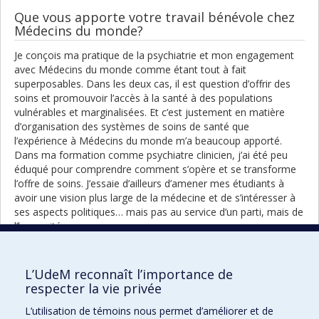
Que vous apporte votre travail bénévole chez
Médecins du monde?
Je conçois ma pratique de la psychiatrie et mon engagement
avec Médecins du monde comme étant tout à fait
superposables. Dans les deux cas, il est question d’offrir des
soins et promouvoir l’accès à la santé à des populations
vulnérables et marginalisées. Et c’est justement en matière
d’organisation des systèmes de soins de santé que
l’expérience à Médecins du monde m’a beaucoup apporté.
Dans ma formation comme psychiatre clinicien, j’ai été peu
éduqué pour comprendre comment s’opère et se transforme
l’offre de soins. J’essaie d’ailleurs d’amener mes étudiants à
avoir une vision plus large de la médecine et de s’intéresser à
ses aspects politiques… mais pas au service d’un parti, mais de
l’humanité.
Qu’est-ce qui vous motive dans la relation avec
vos étudiants?
L’UdeM reconnaît l’importance de
respecter la vie privée
Lorsque je rencontre des étudiants à la fois curieux et critiques
qui remettent en question leur pratique, des étudiants qui ont
L’utilisation de témoins nous permet d’améliorer et de