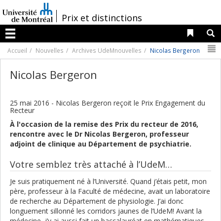
Passer
au
/
Prix et distinctions
contenu
Liens 
R
Menu
N
Accueil
Nouvelles
Archives UdeMnouvelles
Nicolas Bergeron
Nicolas Bergeron
25 mai 2016 - Nicolas Bergeron reçoit le Prix Engagement du
Recteur
À l'occasion de la remise des Prix du recteur de 2016,
rencontre avec le Dr Nicolas Bergeron, professeur
adjoint de clinique au Département de psychiatrie.
Votre semblez très attaché à l’UdeM…
Je suis pratiquement né à l’Université. Quand j’étais petit, mon
père, professeur à la Faculté de médecine, avait un laboratoire
de recherche au Département de physiologie. J’ai donc
longuement sillonné les corridors jaunes de l’UdeM! Avant la
médecine, j’y ai aussi fait un baccalauréat en mathématiques-