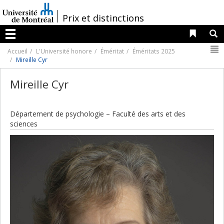
Passer
au
/
Prix et distinctions
contenu
Liens 
R
Menu
N
Accueil
L'Université honore
Éméritat
Éméritats 2025
Mireille Cyr
Mireille Cyr
Département de psychologie – Faculté des arts et des
sciences