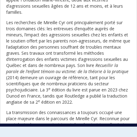
d’agressions sexuelles âgées de 12 ans et moins, et à leurs
familles.
Les recherches de Mireille Cyr ont principalement porté sur
trois domaines clés: les entrevues d’enquête auprès de
mineurs, l’impact des agressions sexuelles chez les enfants et
le soutien offert par les parents non-agresseurs, de même que
l’adaptation des personnes souffrant de troubles mentaux
graves. Ses travaux ont transformé les méthodes
d’interrogation des enfants victimes d’agressions sexuelles au
Québec et dans de nombreux pays. Son livre
Recueillir la
parole de l’enfant témoin ou victime: de la théorie à la pratique
(2014) demeure un ouvrage de référence, tant pour les
scientifiques que de nombreux praticiens du secteur
e
psychojudiciaire. La 3
édition du livre est parue en 2023 chez
Dunod en France, tandis que Routledge a publié la traduction
e
anglaise de sa 2
édition en 2022.
La transmission des connaissances a toujours occupé une
place majeure dans le parcours de Mireille Cyr. Reconnue pour
ses talents de communicatrice et de vulgarisatrice, elle s’est
assurée d’offrir à ses étudiantes et étudiants un cadre
d’apprentissage structuré et une méthode d’enseignement