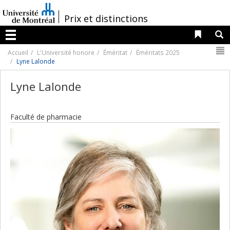
Passer
au
/
Prix et distinctions
contenu
Liens 
R
Menu
N
Accueil
L'Université honore
Éméritat
Éméritats 2025
Lyne Lalonde
Lyne Lalonde
Faculté de pharmacie