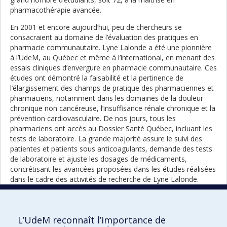
pharmacothérapie avancée.
En 2001 et encore aujourd’hui, peu de chercheurs se
consacraient au domaine de l’évaluation des pratiques en
pharmacie communautaire. Lyne Lalonde a été une pionnière
à l’UdeM, au Québec et même à l’international, en menant des
essais cliniques d’envergure en pharmacie communautaire. Ces
études ont démontré la faisabilité et la pertinence de
l’élargissement des champs de pratique des pharmaciennes et
pharmaciens, notamment dans les domaines de la douleur
chronique non cancéreuse, l’insuffisance rénale chronique et la
prévention cardiovasculaire. De nos jours, tous les
pharmaciens ont accès au Dossier Santé Québec, incluant les
tests de laboratoire. La grande majorité assure le suivi des
patientes et patients sous anticoagulants, demande des tests
de laboratoire et ajuste les dosages de médicaments,
concrétisant les avancées proposées dans les études réalisées
dans le cadre des activités de recherche de Lyne Lalonde.
Parmi ses réussites durant ses années à la tête de la Faculté,
mentionnons la création du centre de perfectionnement
professionnel FOCUS, la mise en place d’un Bureau dédié à
L’UdeM reconnaît l’importance de
l’évaluation et l’amélioration continue de la qualité en