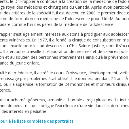
ents, le Dr Frappier a contribué à la création de la médecine de l’ado
ège royal des médecins et chirurgiens du Canada. Après avoir participé
on des critères de la spécialité, il est devenu en 2008 le premier direct
me de formation en médecine de l’adolescence pour l’UdeM. Aujourd’h
sidéré comme l’un des pères de la médecine de l’adolescence.
rappier s’est également intéressé aux soins à prodiguer aux adolesce
nts vulnérables. En 1977, il a fondé la clinique de consultation en ma
sion sexuelle pour les adolescents au CHU Sainte-Justine, dont il s’oc
. Il a en outre travaillé à l’élaboration de mesures et de services pou
on et au soutien des personnes intervenantes ainsi qu’à la prévent
tance du jeune enfant.
culté de médecine, il a créé le cours Croissance, développement, vieil
rentissage par problèmes était utilisé. Il le donnera pendant 25 ans. À
s, où il a supervisé la formation de 24 monitrices et moniteurs cliniq
cence.
illeur acharné, généreux, aimable et humble a reçu plusieurs distinctio
nne de pédiatrie, qui souligne l’excellence d’une vie dans les domaines
des intérêts en pédiatrie.
our à la liste complète des portraits