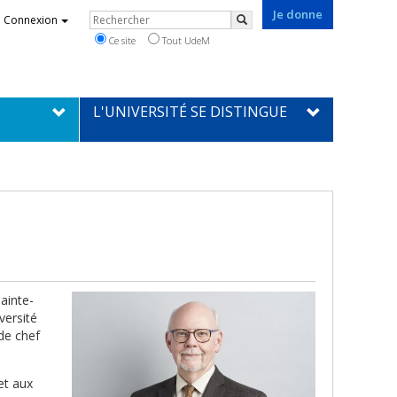
Je donne
Rechercher
Connexion
Rechercher
Ce site
Tout UdeM
L'UNIVERSITÉ SE DISTINGUE
ainte-
versité
 de chef
et aux