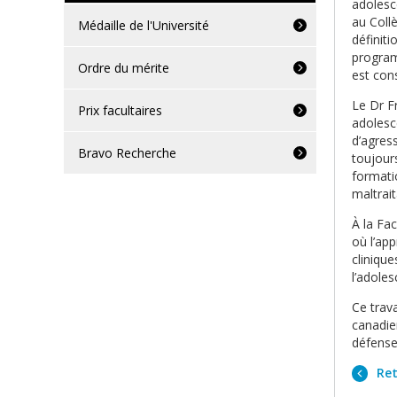
adolesc
au Coll
Médaille de l'Université
définiti
program
Ordre du mérite
est con
Le Dr F
Prix facultaires
adolesce
d’agres
Bravo Recherche
toujours
formati
maltrai
À la Fa
où l’app
clinique
l’adoles
Ce trava
canadie
défense 
Ret