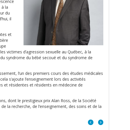
lescence
 à la
eur du
ui, il
ntes et
tière
cupe
r les victimes d’agression sexuelle au Québec, à la
ion du syndrome du bébé secoué et du syndrome de
lissement, l’un des premiers cours des études médicales
 cela s’ajoute l’enseignement lors des activités
ues et résidentes et résidents en médecine de
ns, dont le prestigieux prix Alan Ross, de la Société
 de la recherche, de l’enseignement, des soins et de la
Portrait
Portrait
précédent
suivant