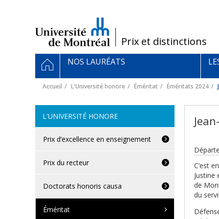
Passer
au
contenu
/
Prix et distinctions
Navigation
ACCUEIL
NOS LAURÉATS
LE
principale
Accueil
L'Université honore
Éméritat
Éméritats 2024
L'UNIVERSITÉ HONORE
Jean
Prix d’excellence en enseignement
Départe
Prix du recteur
C’est e
Justine
de Montr
Doctorats honoris causa
du servi
Éméritat
Défense