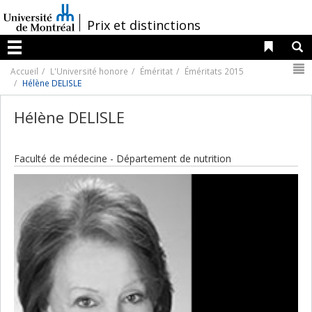
Passer
au
/
Prix et distinctions
contenu
Liens 
R
Menu
N
Accueil
L'Université honore
Éméritat
Éméritats 2015
Hélène DELISLE
Hélène DELISLE
Faculté de médecine - Département de nutrition