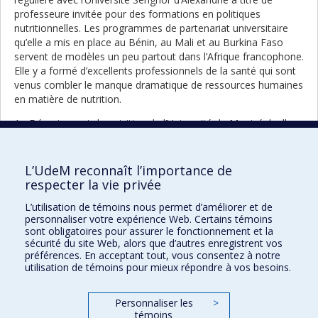
professeure invitée pour des formations en politiques
nutritionnelles. Les programmes de partenariat universitaire
qu’elle a mis en place au Bénin, au Mali et au Burkina Faso
servent de modèles un peu partout dans l’Afrique francophone.
Elle y a formé d’excellents professionnels de la santé qui sont
venus combler le manque dramatique de ressources humaines
en matière de nutrition.
Au Département de nutrition de l’Université de Montréal, elle a
élaboré quatre cours et séminaires aux cycles supérieurs.
Accessibles en ligne, certains de ces cours jouent un rôle de
premier ordre dans la diffusion de l’information et de la
L’UdeM reconnaît l’importance de
formation en nutrition. Son engagement, son
respecter la vie privée
professionnalisme et ses pratiques avant-gardistes vont laisser
L’utilisation de témoins nous permet d’améliorer et de
leur marque encore longtemps dans la discipline.
personnaliser votre expérience Web. Certains témoins
sont obligatoires pour assurer le fonctionnement et la
Portrait
Portrai
Retour à la liste complète des
sécurité du site Web, alors que d’autres enregistrent vos
précéd
suivan
portraits
préférences. En acceptant tout, vous consentez à notre
utilisation de témoins pour mieux répondre à vos besoins.
Personnaliser les
>
témoins
Prix et distinctions