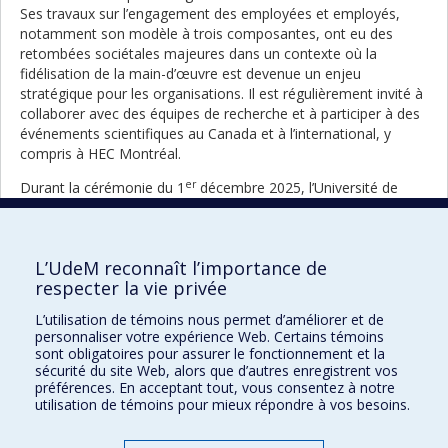
Ses travaux sur l’engagement des employées et employés,
notamment son modèle à trois composantes, ont eu des
retombées sociétales majeures dans un contexte où la
fidélisation de la main-d’œuvre est devenue un enjeu
stratégique pour les organisations. Il est régulièrement invité à
collaborer avec des équipes de recherche et à participer à des
événements scientifiques au Canada et à l’international, y
compris à HEC Montréal.
er
Durant la cérémonie du 1
décembre 2025, l’Université de
Montréal, à la recommandation de HEC Montréal, a remis un
doctorat
honoris causa
au professeur John P. Meyer,
soulignant l’excellence de sa carrière, la pertinence de ses
L’UdeM reconnaît l’importance de
recherches et son apport exceptionnel à la compréhension du
respecter la vie privée
comportement organisationnel.
L’utilisation de témoins nous permet d’améliorer et de
personnaliser votre expérience Web. Certains témoins
sont obligatoires pour assurer le fonctionnement et la
Retour à la liste complète des
sécurité du site Web, alors que d’autres enregistrent vos
portraits
préférences. En acceptant tout, vous consentez à notre
utilisation de témoins pour mieux répondre à vos besoins.