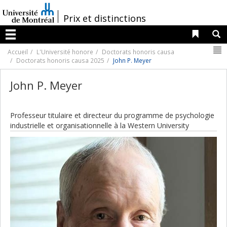
Passer
au
/
Prix et distinctions
contenu
Liens 
R
Menu
N
Accueil
L'Université honore
Doctorats honoris causa
Doctorats honoris causa 2025
John P. Meyer
John P. Meyer
Professeur titulaire et directeur du programme de psychologie
industrielle et organisationnelle à la Western University