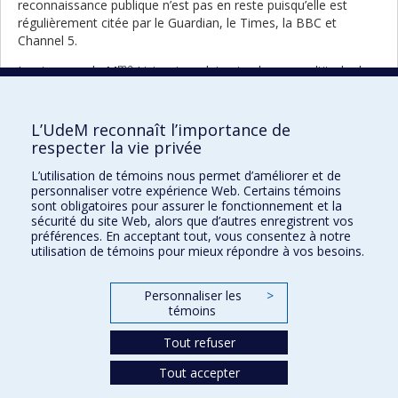
reconnaissance publique n’est pas en reste puisqu’elle est
régulièrement citée par le Guardian, le Times, la BBC et
Channel 5.
me
Les travaux de M
Livingstone lui ont valu une multitude de
distinctions et d’honneurs, dont un doctorat honoris causa
remis par l’Université de Rotterdam en 2008, le Prix
Wahlgrenska de la Fondation Wahlgren et, en 2011, un prix de
L’UdeM reconnaît l’importance de
l’Association internationale de communication pour sa
respecter la vie privée
direction d’un projet en ligne impliquant des enfants
L’utilisation de témoins nous permet d’améliorer et de
européens.
personnaliser votre expérience Web. Certains témoins
sont obligatoires pour assurer le fonctionnement et la
Portrait
Portrai
Retour à la liste complète des
sécurité du site Web, alors que d’autres enregistrent vos
précéd
suivan
portraits
préférences. En acceptant tout, vous consentez à notre
utilisation de témoins pour mieux répondre à vos besoins.
Personnaliser les
>
témoins
Prix et distinctions
Tout refuser
Plan du site
|
Accessibilité
Tout accepter