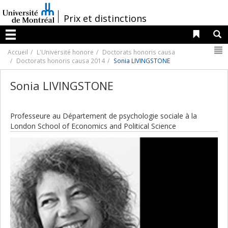
Passer
au
/
Prix et distinctions
contenu
Liens 
R
Menu
N
Accueil
L'Université honore
Doctorats honoris causa
Doctorats honoris causa 2014
Sonia LIVINGSTONE
Sonia LIVINGSTONE
Professeure au Département de psychologie sociale à la
London School of Economics and Political Science