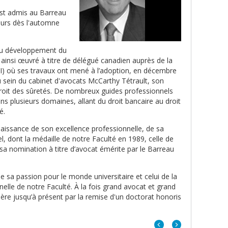
est admis au Barreau
ours dès l'automne
 au développement du
 a ainsi œuvré à titre de délégué canadien auprès de la
I) où ses travaux ont mené à l’adoption, en décembre
u sein du cabinet d'avocats McCarthy Tétrault, son
droit des sûretés. De nombreux guides professionnels
 plusieurs domaines, allant du droit bancaire au droit
é.
issance de son excellence professionnelle, de sa
 dont la médaille de notre Faculté en 1989, celle de
sa nomination à titre d’avocat émérite par le Barreau
de sa passion pour le monde universitaire et celui de la
lle de notre Faculté. À la fois grand avocat et grand
re jusqu’à présent par la remise d'un doctorat honoris
Portrait
Portrait