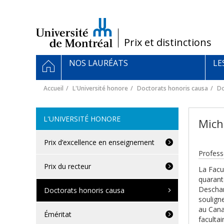
Passer
au
contenu
/
Prix et distinctions
Navigation
ACCUEIL
NOS LAURÉATS
LE
principale
Accueil
L'Université honore
Doctorats honoris causa
Do
L'UNIVERSITÉ HONORE
Mich
Prix d’excellence en enseignement
Profess
Prix du recteur
La Facu
quarant
Descham
Doctorats honoris causa
souligne
au Cana
Éméritat
facultai