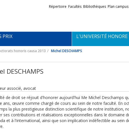
Liens
Répertoire
Facultés
Bibliothèques
Plan campus
externes
S PRIX
L'UNIVERSITÉ HONORE
ctorats honoris causa 2013
Michel DESCHAMPS
el DESCHAMPS
eur associé, avocat
lté de droit se réjouit d'honorer aujourd'hui Me Michel Deschamps qui
e ans, œuvre comme chargé de cours au sein de notre faculté. En oc
ps la plus prestigieuse distinction scientifique de notre institution, 
r ses contributions et réalisations exceptionnelles dans le domaine du
da et à l'international, ainsi que son implication indéfectible au sei
re.