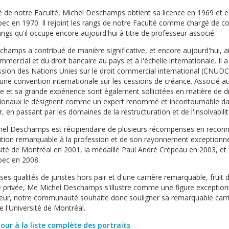
 de notre Faculté, Michel Deschamps obtient sa licence en 1969 et 
ec en 1970. Il rejoint les rangs de notre Faculté comme chargé de c
angs qu'il occupe encore aujourd'hui à titre de professeur associé.
hamps a contribué de manière significative, et encore aujourd'hui,
mmercial et du droit bancaire au pays et à l'échelle internationale. Il
ion des Nations Unies sur le droit commercial international (CNUDC
’une convention internationale sur les cessions de créance. Associé a
se et sa grande expérience sont également sollicitées en matière de 
tionaux le désignent comme un expert renommé et incontournable dans
r, en passant par les domaines de la restructuration et de l'insolvabilit
el Deschamps est récipiendaire de plusieurs récompenses en reconna
ution remarquable à la profession et de son rayonnement exceptionnel,
rsité de Montréal en 2001, la médaille Paul André Crépeau en 2003, et 
ec en 2008.
ses qualités de juristes hors pair et d'une carrière remarquable, fruit 
e privée, Me Michel Deschamps s'illustre comme une figure exceptionne
eur, notre communauté souhaite donc souligner sa remarquable carriè
e l'Université de Montréal.
our à la liste complète des portraits