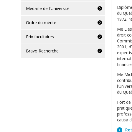
Diplômé
Médaille de l'Université
du Québ
1972, r
Ordre du mérite
Me Desc
droit co
Prix facultaires
Commiss
2001, d
Bravo Recherche
experti
interna
financie
Me Mich
contrib
l’Unive
du Québ
Fort de 
pratiqu
profess
causa d
Ret