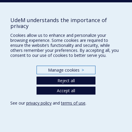
Privacy
Terms of use
UdeM understands the importance of
Cookie Settings
privacy
Université de
Montréal
Cookies allow us to enhance and personalize your
browsing experience. Some cookies are required to
ensure the website’s functionality and security, while
others remember your preferences. By accepting all, you
consent to our use of cookies to better serve you.
Manage cookies
>
Reject all
Accept all
See our
privacy policy
and
terms of use
.