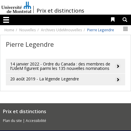
Passer
au
/
Prix et distinctions
contenu
Liens 
R
Menu
N
Home
Nouvelles
Archives UdeMnouvelles
Pierre Legendre
Pierre Legendre
14 janvier 2022 - Ordre du Canada : des membres de
l’UdeM figurent parmi les 135 nouvelles nominations
20 août 2019 - La légende Legendre
Prix et distinctions
Plan du site
|
Accessibilité