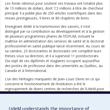
Les fonds obtenus pour soutenir ses travaux ont totalisé plus
de 13 millions de dollars, dont 7,5 millions à titre de chercheur
principal. Il a publié plus de 250 articles scientifiques dans des
revues prestigieuses, 9 livres et 80 chapitres de livres.
Enseignant dédié à la transmission des savoirs, il s’est
distingué par sa contribution au développement et à la gestion
de plusieurs programmes phares de l’ESPUM, incluant la
maîtrise en administration des services de santé et le doctorat
professionnel en santé publique lancé récemment. Au cours de
sa carrière, 23 doctorantes et doctorants ont complété leurs
thèses sous sa direction, et il a supervisé 11 postdoctorats.
Dix-sept de ses diplômés et stagiaires occupent aujourd’hui
des postes de professeur dans des universités au Québec, au
Canada et à l’international.
L’un des héritages marquants de Jean-Louis Denis en ce qui
concerne le fonctionnement de l’institution a été le
regroupement de divers centres de recherches de l’UdeM pour
créer l’Institut de recherche en santé publique de l’UdeM
(IRSPUM), maintenant connu sous le nom de Centre de
recherche en santé publique (CReSP).
UdeM understands the importance of