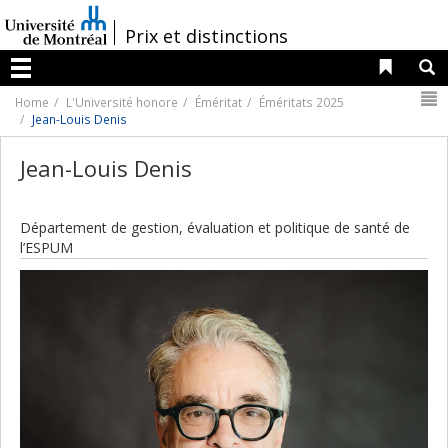
Passer
au
/
Prix et distinctions
contenu
Liens 
R
Menu
N
Home
L'Université honore
Éméritat
Éméritats 2025
Jean-Louis Denis
Jean-Louis Denis
Département de gestion, évaluation et politique de santé de
l’ESPUM