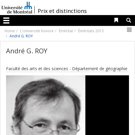
Passer
au
/
Prix et distinctions
contenu
Liens 
R
Menu
N
Home
L'Université honore
Éméritat
Éméritats 2013
André G. ROY
André G. ROY
Faculté des arts et des sciences - Département de géographie