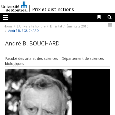
Passer
au
/
Prix et distinctions
contenu
Liens 
R
Menu
N
Home
L'Université honore
Éméritat
Éméritats 2010
André B. BOUCHARD
André B. BOUCHARD
Faculté des arts et des sciences - Département de sciences
biologiques