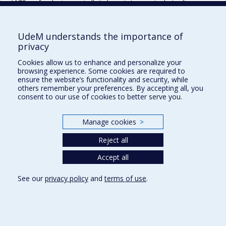
1975 en fondant ce qui allait devenir Les amis du Jardin
botanique puis en s’impliquant dans plusieurs luttes sociales,
dont celle pour la sauvegarde de la forêt de Saraguay qui
mena à la création du Réseau des grands parcs de Montréal.
UdeM understands the importance of
Rassembleur et pédagogue hors pair, il a dirigé plus de 45
privacy
étudiants à la maîtrise et au doctorat, s’imposant comme un
Cookies allow us to enhance and personalize your
modèle pour plusieurs générations de jeunes chercheurs et
browsing experience. Some cookies are required to
d’écologistes.
ensure the website’s functionality and security, while
others remember your preferences. By accepting all, you
Previou
Next
Back to full list of portraits
consent to our use of cookies to better serve you.
portrait
portrai
Manage cookies
>
Reject all
Prix et distinctions
Plan du site
|
Accessibilité
Accept all
See our
privacy policy
and
terms of use
.
Privacy
Terms of use
Cookie Settings
Université de