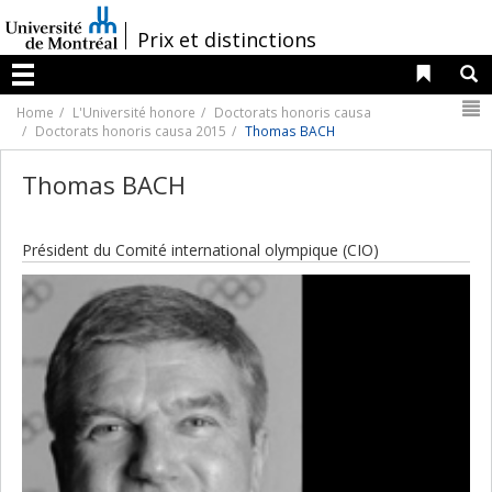
Passer
au
/
Prix et distinctions
contenu
Liens 
R
Menu
N
Home
L'Université honore
Doctorats honoris causa
Doctorats honoris causa 2015
Thomas BACH
Thomas BACH
Président du Comité international olympique (CIO)